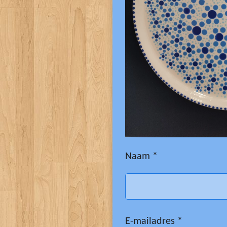
Naam *
E-mailadres *