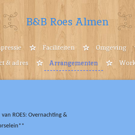
B&B Roes Almen
pressie
Faciliteiten
Omgeving
ct & adres
Arrangementen
Work
 van ROES: Overnachting &
rselein**