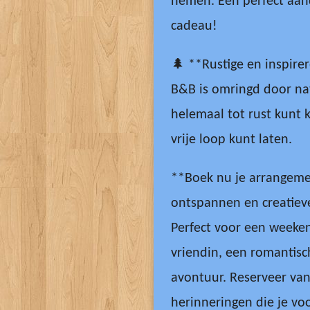
nemen. Een perfect aan
cadeau!
🌲 **Rustige en inspir
B&B is omringd door na
helemaal tot rust kunt k
vrije loop kunt laten.
**Boek nu je arrangeme
ontspannen en creatiev
Perfect voor een weeke
vriendin, een romantisch
avontuur. Reserveer va
herinneringen die je voor