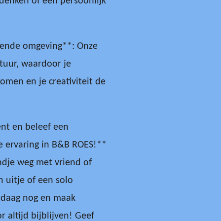
denken of een persoonlijk
erende omgeving**: Onze
tuur, waardoor je
omen en je creativiteit de
nt en beleef een
e ervaring in B&B ROES!**
ndje weg met vriend of
 uitje of een solo
ndaag nog en maak
 altijd bijblijven! Geef